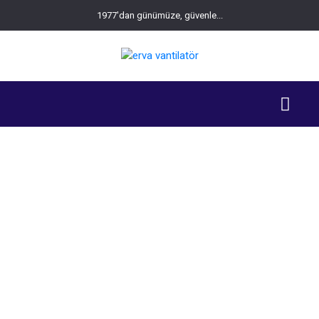
1977'dan günümüze, güvenle...
Sıcak Hava Apereyi
>
Sıcak Hava Apereyleri
>
Sıcak Hava Apereyi