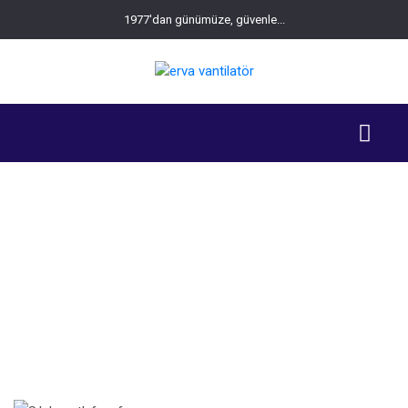
1977'dan günümüze, güvenle...
Fırın fanları Matador fanları
>
Fırın fanları Matador fanları